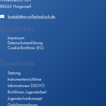
Wilhelmskirch 309
88263 Horgenzell
kontakt@mv-wilhelmskirch.de
Rechtliches
Impressum
Datenschutzerklärung
Cookie-Richtlinie (EU)
Downloads
Satzung
Instrumentenrichtlinie
Informationen DSGVO
Richtlinien Jugendarbeit
Jugendschutzkonzept
Gebührenordnung