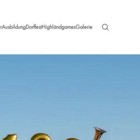
r
Ausbildung
Dorffest
Highländgames
Galerie