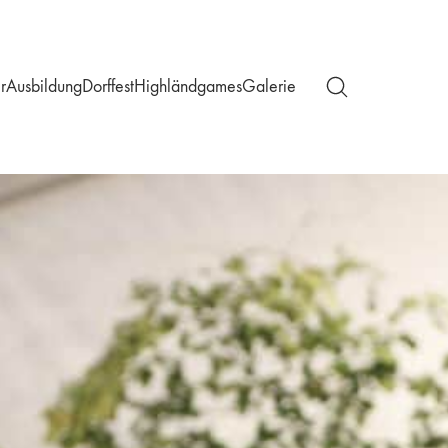
r
Ausbildung
Dorffest
Highländgames
Galerie